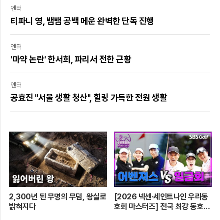
엔터
티파니 영, 뱀뱀 공백 메운 완벽한 단독 진행
엔터
'마약 논란' 한서희, 파리서 전한 근황
엔터
공효진 "서울 생활 청산", 힐링 가득한 전원 생활
2,300년 된 무명의 무덤, 왕실로
[2026 넥센·세인트나인 우리동
밝혀지다
호회 마스터즈] 전국 최강 동호회
로 가는 치열한 도전의 여정! 파티