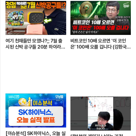
움 어벤져스 vs 일금회 | 16강 1
경기
여기 천재들만 모였나?;; 7월 출
비트코인 10배 오르면 '이 코인
시된 신박 공구들 20분 하이라이
은' 100배 오를 겁니다 (강환국
트 총정리! 【🤴Ep.548】
작가)
[이슈분석] SK하이닉스, 오늘 실