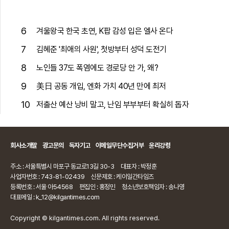
6
겨울왕국 한국 초연, K팝 감성 입은 엘사 온다
7
김혜준 '최애의 사원', 첫방부터 성덕 도전기
8
노인들 37도 폭염에도 경로당 안 가, 왜?
9
美日 공동 개입, 엔화 가치 40년 만에 최저
10
저출산 예산 낭비 말고, 난임 부부부터 확실히 돕자
회사소개말
광고문의
독자기고
이메일무단수집거부
윤리강령
주소 : 서울특별시 마포구 동교로13길 30-3
대표자 : 박정훈
사업자번호 : 743-81-02439
신문제호 : 케이일간타임즈
등록번호 : 서울 아54568
편집인 : 홍정민
청소년보호책임자 : 송나영
대표메일 : k_12@kilgantimes.com
Copyright © kilgantimes.com. All rights reserved.