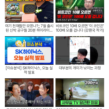
기
여기 천재들만 모였나?;; 7월 출시
비트코인 10배 오르면 '이 코인은'
된 신박 공구들 20분 하이라이트
100배 오를 겁니다 (강환국 작가)
총정리! 【🤴Ep.548】
[이슈분석] SK하이닉스, 오늘 실
대부분의 개미가 낚이는 과정
적 발표