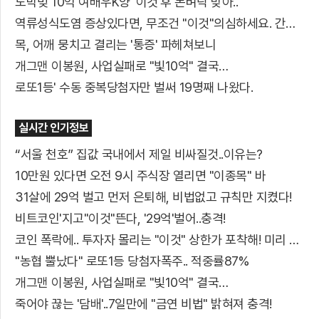
도박빚 10억 여배우K양 '이것'후 돈벼락 맞아..
역류성식도염 증상있다면, 무조건 "이것"의심하세요. 간단치료법 나왔다!
목, 어깨 뭉치고 결리는 '통증' 파헤쳐보니
개그맨 이봉원, 사업실패로 "빛10억" 결국…
로또1등' 수동 중복당첨자만 벌써 19명째 나왔다.
실시간 인기정보
“서울 천호” 집값 국내에서 제일 비싸질것..이유는?
10만원 있다면 오전 9시 주식장 열리면 "이종목" 바
31살에 29억 벌고 먼저 은퇴해, 비법없고 규칙만 지켰다!
비트코인'지고"이것"뜬다, '29억'벌어..충격!
코인 폭락에.. 투자자 몰리는 "이것" 상한가 포착해! 미리 투자..
"농협 뿔났다" 로또1등 당첨자폭주.. 적중률87%
개그맨 이봉원, 사업실패로 "빛10억" 결국…
죽어야 끊는 '담배'..7일만에 "금연 비법" 밝혀져 충격!