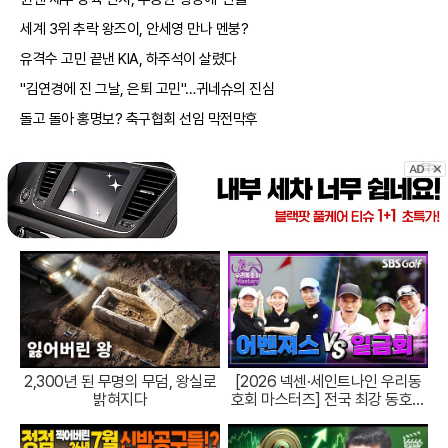
세계 3위 추락 왕즈이, 안세영 만나 멘붕?
유격수 고민 끝낸 KIA, 하주석이 살렸다
"김연경에 진 그날, 은퇴 고민"…귀네슈의 진심
돌고 돌아 홍명보? 축구협회 선임 막전막후
2,300년 된 무명의 무덤, 왕실로
[2026 넥센·세인트나인 우리동
밝혀지다
호회 마스터즈] 전국 최강 동호회
로 가는 치열한 도전의 여정! 파티
움 어벤져스 vs 일금회 | 16강 1경