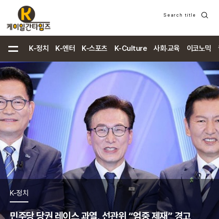
Search title
검
색
K-정치
K-엔터
K-스포츠
K-Culture
사회·교육
이코노믹
K-정치
민주당 당권 레이스 과열, 선관위 “엄중 제재” 경고