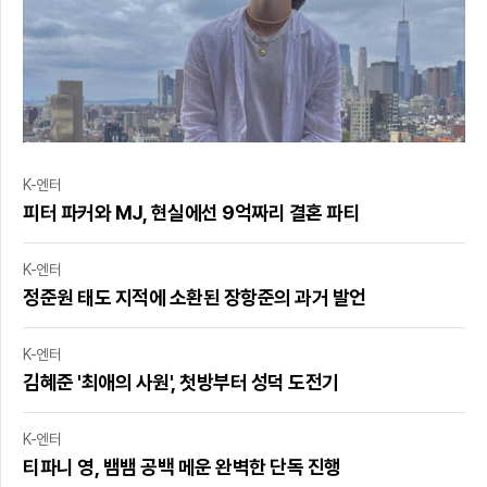
K-엔터
피터 파커와 MJ, 현실에선 9억짜리 결혼 파티
K-엔터
정준원 태도 지적에 소환된 장항준의 과거 발언
K-엔터
김혜준 '최애의 사원', 첫방부터 성덕 도전기
K-엔터
티파니 영, 뱀뱀 공백 메운 완벽한 단독 진행