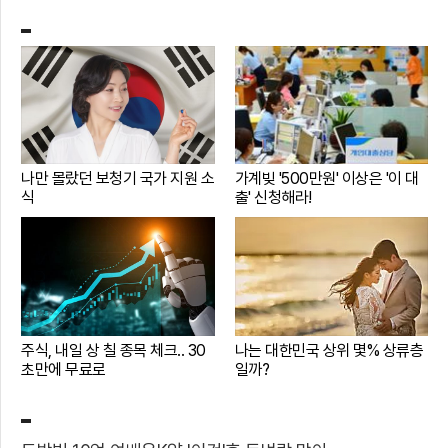
나만 몰랐던 보청기 국가 지원 소
가계빚 '500만원' 이상은 '이 대
식
출' 신청해라!
주식, 내일 상 칠 종목 체크.. 30
나는 대한민국 상위 몇% 상류층
초만에 무료로
일까?