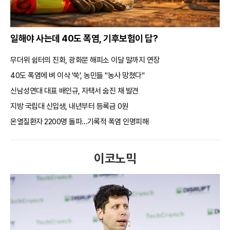
일해야 사는데 40도 폭염, 기후보험이 답?
무더위 쉼터의 진화, 광화문 해피소 이달 말까지 연장
40도 폭염에 벼 이삭 '쑥', 농민들 "농사 망쳤다"
신남성연대 대표 배인규, 자택서 숨진 채 발견
지방 국립대 신입생, 내년부터 등록금 0원
온열질환자 2200명 돌파…기록적 폭염 인명피해
이코노믹