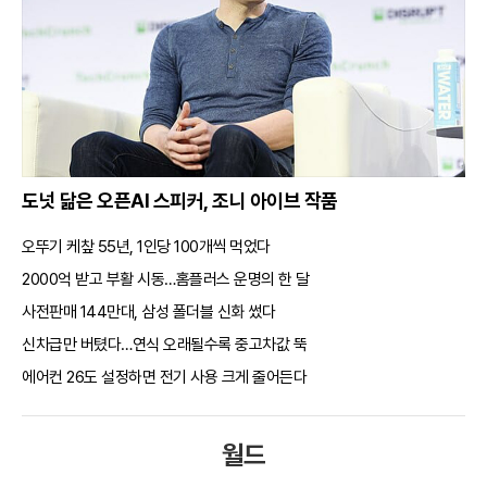
도넛 닮은 오픈AI 스피커, 조니 아이브 작품
오뚜기 케챂 55년, 1인당 100개씩 먹었다
2000억 받고 부활 시동…홈플러스 운명의 한 달
사전판매 144만대, 삼성 폴더블 신화 썼다
신차급만 버텼다…연식 오래될수록 중고차값 뚝
에어컨 26도 설정하면 전기 사용 크게 줄어든다
월드