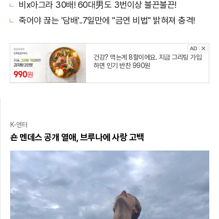
비x아그라 30배! 60대男도 3번이상 불끈불끈!
죽어야 끊는 '담배'..7일만에 "금연 비법" 밝혀져 충격!
건강? 먹는게 8할이에요. 지금 그리팅 가입
하면 인기 반찬 990원
K-엔터
숀 멘데스 공개 열애, 브루나에 사랑 고백