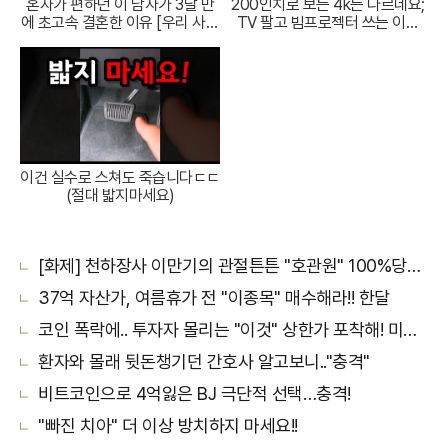
혼자가 편하던 이 남자가 3달 만
200인치로 보는 4k는 다르네요;
에 초고속 결혼한 이유 [우리 사이
TV 팔고 빔프로젝터 쓰는 이유
엔 편지가 있다] EP.1 또또 남편
[XGIMI Elfin Flip 4k]
주찬
이건 실수로 스쳐도 죽습니다ㄷㄷ
(절대 밟지마세요)
[화제] 천하장사 이만기의 관절튼튼 "호관원" 100%당첨 혜택 난리나!!
37억 자산가, 여름휴가 전 "이종목" 매수해라!! 한달
코인 폭락에.. 투자자 몰리는 "이것" 상한가 포착해! 미리 투자..
환자와 몰래 뒷돈챙기던 간호사 알고보니.."충격"
비트코인으로 4억잃은 BJ 극단적 선택…충격!
"빠진 치아" 더 이상 방치하지 마세요!!