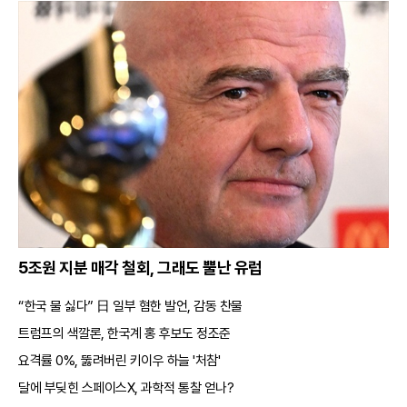
5조원 지분 매각 철회, 그래도 뿔난 유럽
“한국 물 싫다” 日 일부 혐한 발언, 감동 찬물
트럼프의 색깔론, 한국계 홍 후보도 정조준
요격률 0%, 뚫려버린 키이우 하늘 '처참'
달에 부딪힌 스페이스X, 과학적 통찰 얻나?