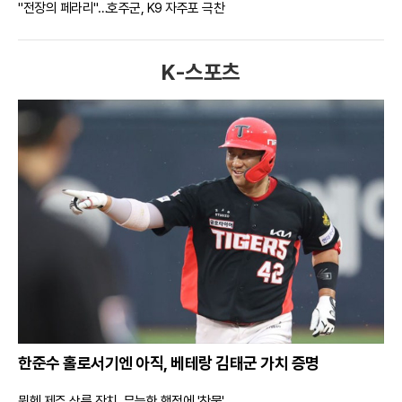
"전장의 페라리"…호주군, K9 자주포 극찬
K-스포츠
한준수 홀로서기엔 아직, 베테랑 김태군 가치 증명
뮌헨 제주 상륙 잔치, 무능한 행정에 '찬물'