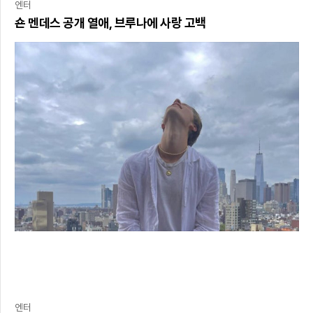
엔터
숀 멘데스 공개 열애, 브루나에 사랑 고백
엔터