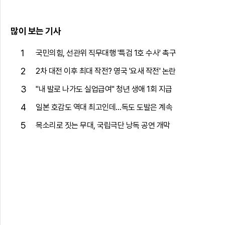
많이 보는 기사
1
국민의힘, 선관위 직무대행 '특검 1호 수사' 촉구
2
2차 대전 이후 최대 작전? 영국 '요새 작전' 논란
3
"내 발로 나가도 실업급여" 청년 생애 1회 지급
4
일본 호감도 역대 최고인데…독도 도발은 계속
5
목소리로 짓는 무대, 국립극단 낭독 공연 개막