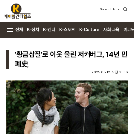
Search title
검
색
전체
K-정치
K-엔터
K-스포츠
K-Culture
사회·교육
이코
'황금삽질'로 이웃 울린 저커버그, 14년 민
폐史
2025.08.12. 오전 10:58