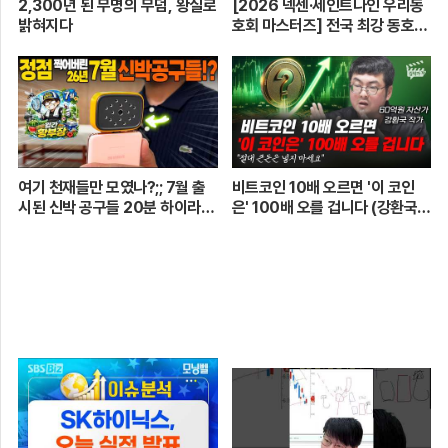
2,300년 된 무명의 무덤, 왕실로
[2026 넥센·세인트나인 우리동
밝혀지다
호회 마스터즈] 전국 최강 동호회
로 가는 치열한 도전의 여정! 파티
움 어벤져스 vs 일금회 | 16강 1
경기
여기 천재들만 모였나?;; 7월 출
비트코인 10배 오르면 '이 코인
시된 신박 공구들 20분 하이라이
은' 100배 오를 겁니다 (강환국
트 총정리! 【🤴Ep.548】
작가)