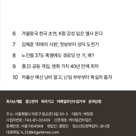
6
겨울왕국 한국 초연, K팝 감성 입은 엘사 온다
7
김혜준 '최애의 사원', 첫방부터 성덕 도전기
8
노인들 37도 폭염에도 경로당 안 가, 왜?
9
美日 공동 개입, 엔화 가치 40년 만에 최저
10
저출산 예산 낭비 말고, 난임 부부부터 확실히 돕자
회사소개말
광고문의
독자기고
이메일무단수집거부
윤리강령
주소 : 서울특별시 마포구 동교로13길 30-3
대표자 : 박정훈
사업자번호 : 743-81-02439
신문제호 : 케이일간타임즈
등록번호 : 서울 아54568
편집인 : 홍정민
청소년보호책임자 : 송나영
대표메일 : k_12@kilgantimes.com