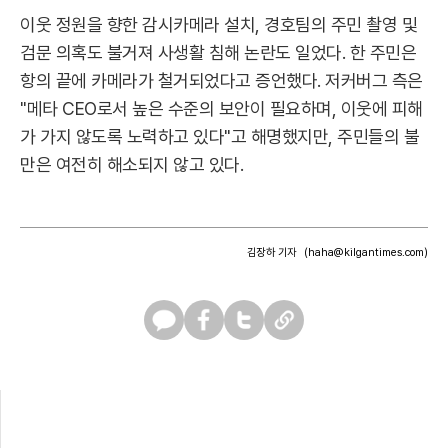
이웃 정원을 향한 감시카메라 설치, 경호팀의 주민 촬영 및
검문 의혹도 불거져 사생활 침해 논란도 일었다. 한 주민은
항의 끝에 카메라가 철거되었다고 증언했다. 저커버그 측은
"메타 CEO로서 높은 수준의 보안이 필요하며, 이웃에 피해
가 가지 않도록 노력하고 있다"고 해명했지만, 주민들의 불
만은 여전히 해소되지 않고 있다.
김장하 기자
(haha@kilgantimes.com)
카
페
트
U
카
이
위
R
오
스
터
L
톡
북
복
사