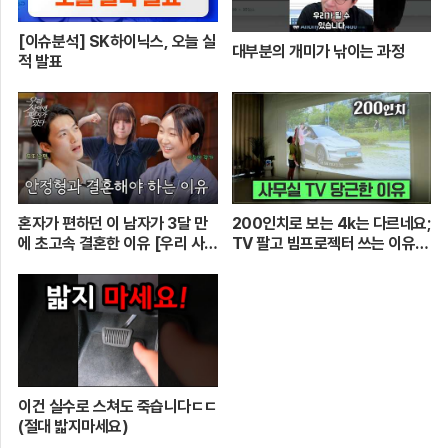
[이슈분석] SK하이닉스, 오늘 실
대부분의 개미가 낚이는 과정
적 발표
혼자가 편하던 이 남자가 3달 만
200인치로 보는 4k는 다르네요;
에 초고속 결혼한 이유 [우리 사이
TV 팔고 빔프로젝터 쓰는 이유
엔 편지가 있다] EP.1 또또 남편
[XGIMI Elfin Flip 4k]
주찬
이건 실수로 스쳐도 죽습니다ㄷㄷ
(절대 밟지마세요)