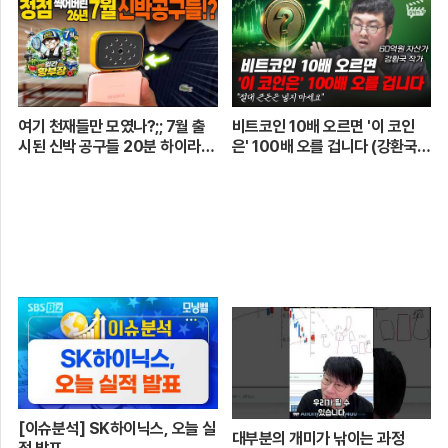
움 어벤져스 vs 일금회 | 16강 1
경기
여기 천재들만 모였나?;; 7월 출
비트코인 10배 오르면 '이 코인
시된 신박 공구들 20분 하이라이
은' 100배 오를 겁니다 (강환국
트 총정리! 【🤴Ep.548】
작가)
[이슈분석] SK하이닉스, 오늘 실
대부분의 개미가 낚이는 과정