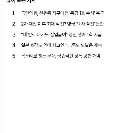
많이 보는 기사
1
국민의힘, 선관위 직무대행 '특검 1호 수사' 촉구
2
2차 대전 이후 최대 작전? 영국 '요새 작전' 논란
3
"내 발로 나가도 실업급여" 청년 생애 1회 지급
4
일본 호감도 역대 최고인데…독도 도발은 계속
5
목소리로 짓는 무대, 국립극단 낭독 공연 개막