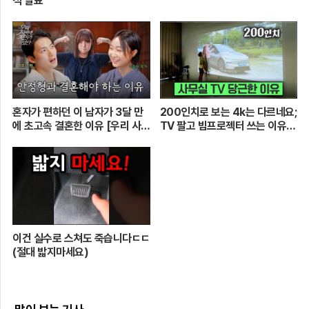
적 발표
혼자가 편하던 이 남자가 3달 만
200인치로 보는 4k는 다르네요;
에 초고속 결혼한 이유 [우리 사이
TV 팔고 빔프로젝터 쓰는 이유
엔 편지가 있다] EP.1 또또 남편
[XGIMI Elfin Flip 4k]
주찬
이건 실수로 스쳐도 죽습니다ㄷㄷ
(절대 밟지마세요)