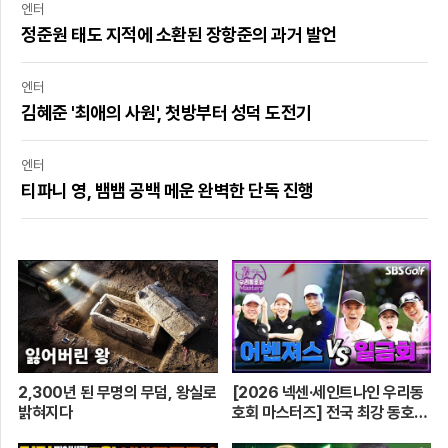
엔터
정준원 태도 지적에 소환된 장항준의 과거 발언
엔터
김혜준 '최애의 사원', 첫방부터 성덕 도전기
엔터
티파니 영, 뱀뱀 공백 메운 완벽한 단독 진행
2,300년 된 무명의 무덤, 왕실로
[2026 넥센·세인트나인 우리동
밝혀지다
호회 마스터즈] 전국 최강 동호회
로 가는 치열한 도전의 여정! 파티