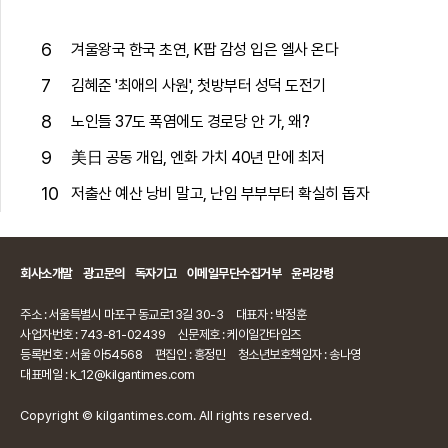
6
겨울왕국 한국 초연, K팝 감성 입은 엘사 온다
7
김혜준 '최애의 사원', 첫방부터 성덕 도전기
8
노인들 37도 폭염에도 경로당 안 가, 왜?
9
美日 공동 개입, 엔화 가치 40년 만에 최저
10
저출산 예산 낭비 말고, 난임 부부부터 확실히 돕자
회사소개말
광고문의
독자기고
이메일무단수집거부
윤리강령
주소 : 서울특별시 마포구 동교로13길 30-3
대표자 : 박정훈
사업자번호 : 743-81-02439
신문제호 : 케이일간타임즈
등록번호 : 서울 아54568
편집인 : 홍정민
청소년보호책임자 : 송나영
대표메일 : k_12@kilgantimes.com
Copyright © kilgantimes.com. All rights reserved.