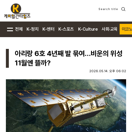
Search title
검
색
전체
K-정치
K-엔터
K-스포츠
K-Culture
사회·교육
이코
아리랑 6호 4년째 발 묶여…비운의 위성
11월엔 뜰까?
2026.05.14. 오후 06:02