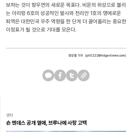
보하는 것이 항우연의 새로운 목표다. 비운의 위성으로 불리
는 아리랑 6호의 성공적인 발사와 천리안 1호의 명예로운
퇴역은 대한민국 우주 역량을 한 단계 더 끌어올리는 중요한
이정표가 될 것으로 기대를 모은다.
장성필 기자
(pil0222@kilgantimes.com)
카
페
트
U
카
이
위
R
오
스
터
L
톡
북
복
사
엔터
숀 멘데스 공개 열애, 브루나에 사랑 고백