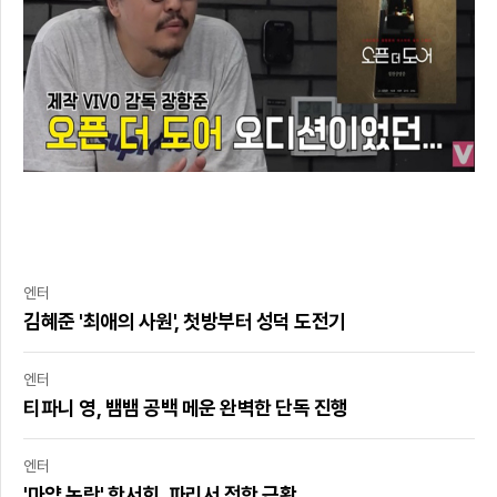
엔터
김혜준 '최애의 사원', 첫방부터 성덕 도전기
엔터
티파니 영, 뱀뱀 공백 메운 완벽한 단독 진행
엔터
'마약 논란' 한서희, 파리서 전한 근황