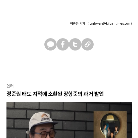
이준환 기자
(junhwan@kilgantimes.com)
카
페
트
U
카
이
위
R
오
스
터
L
톡
북
복
사
엔터
정준원 태도 지적에 소환된 장항준의 과거 발언