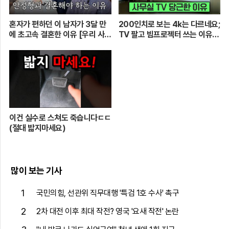
혼자가 편하던 이 남자가 3달 만
200인치로 보는 4k는 다르네요;
에 초고속 결혼한 이유 [우리 사이
TV 팔고 빔프로젝터 쓰는 이유
엔 편지가 있다] EP.1 또또 남편
[XGIMI Elfin Flip 4k]
주찬
이건 실수로 스쳐도 죽습니다ㄷㄷ
(절대 밟지마세요)
많이 보는 기사
1
국민의힘, 선관위 직무대행 '특검 1호 수사' 촉구
2
2차 대전 이후 최대 작전? 영국 '요새 작전' 논란