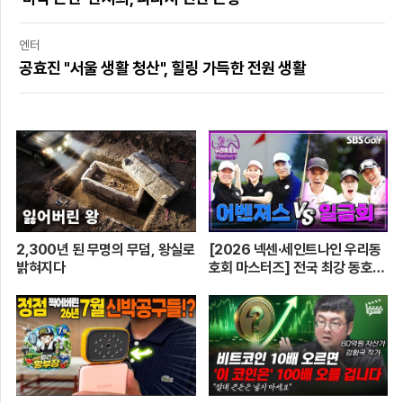
엔터
공효진 "서울 생활 청산", 힐링 가득한 전원 생활
2,300년 된 무명의 무덤, 왕실로
[2026 넥센·세인트나인 우리동
밝혀지다
호회 마스터즈] 전국 최강 동호회
로 가는 치열한 도전의 여정! 파티
움 어벤져스 vs 일금회 | 16강 1
경기