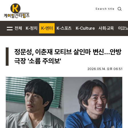
Search title
검
색
전체
K-정치
K-엔터
K-스포츠
K-Culture
사회·교육
이코
정문성, 이춘재 모티브 살인마 변신…안방
극장 '소름 주의보'
2026.05.14. 오후 06:51