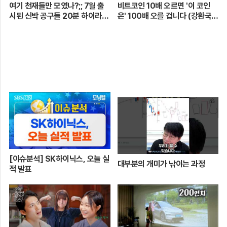
여기 천재들만 모였나?;; 7월 출
비트코인 10배 오르면 '이 코인
시된 신박 공구들 20분 하이라이
은' 100배 오를 겁니다 (강환국
트 총정리! 【🤴Ep.548】
작가)
[이슈분석] SK하이닉스, 오늘 실
대부분의 개미가 낚이는 과정
적 발표