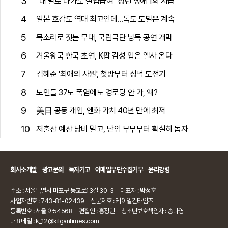
3
"내 발로 나가도 실업급여" 청년 생애 1회 지급
4
일본 호감도 역대 최고인데…독도 도발은 계속
5
목소리로 짓는 무대, 국립극단 낭독 공연 개막
6
겨울왕국 한국 초연, K팝 감성 입은 엘사 온다
7
김혜준 '최애의 사원', 첫방부터 성덕 도전기
8
노인들 37도 폭염에도 경로당 안 가, 왜?
9
美日 공동 개입, 엔화 가치 40년 만에 최저
10
저출산 예산 낭비 말고, 난임 부부부터 확실히 돕자
회사소개말
광고문의
독자기고
이메일무단수집거부
윤리강령
주소 : 서울특별시 마포구 동교로13길 30-3
대표자 : 박정훈
사업자번호 : 743-81-02439
신문제호 : 케이일간타임즈
등록번호 : 서울 아54568
편집인 : 홍정민
청소년보호책임자 : 송나영
대표메일 : k_12@kilgantimes.com