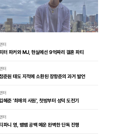
엔터
피터 파커와 MJ, 현실에선 9억짜리 결혼 파티
엔터
정준원 태도 지적에 소환된 장항준의 과거 발언
엔터
김혜준 '최애의 사원', 첫방부터 성덕 도전기
엔터
티파니 영, 뱀뱀 공백 메운 완벽한 단독 진행