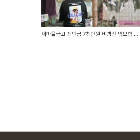
새마을금고 진단금 7천만원 비갱신 암보험 출
시