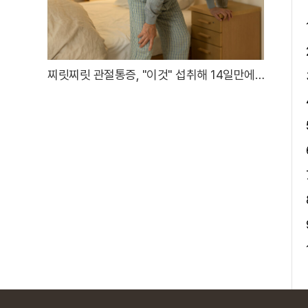
찌릿찌릿 관절통증, "이것" 섭취해 14일만에
완화