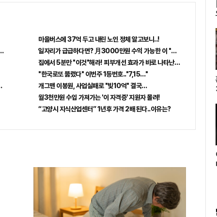
사
마을버스에 37억 두고 내린 노인 정체 알고보니..!
출...관계자 실수로 "비상"!
일자리가 급급하다면? 月3000만원 수익 가능한 이 "자격증" 주목받고 있
집에서 5분만 "이것"해라! 피부개선 효과가 바로 나타난다!!
"한국로또 뚫렸다" 이번주 1등번호.."7,15…"
꼭 오늘 확인하세요.
개그맨 이봉원, 사업실패로 "빛10억" 결국…
월3천만원 수입 가져가는 '이 자격증' 지원자 몰려!
“고양시 지식산업센터” 1년후 가격 2배 된다..이유는?