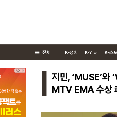
전체
K-정치
K-엔터
K-스
지민, ‘MUSE’와
MTV EMA 수상