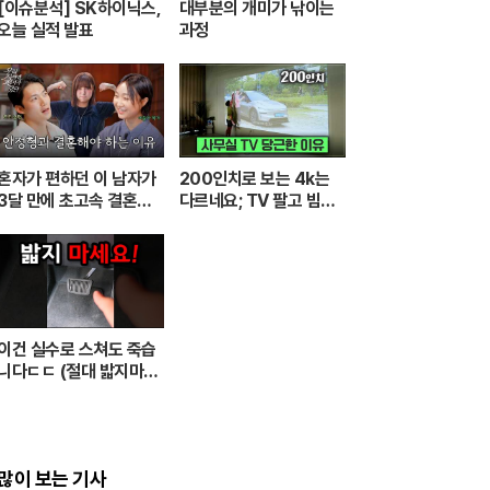
[이슈분석] SK하이닉스,
대부분의 개미가 낚이는
오늘 실적 발표
과정
어..
혼자가 편하던 이 남자가
200인치로 보는 4k는
3달 만에 초고속 결혼한
다르네요; TV 팔고 빔프
이유 [우리 사이엔 편지가
로젝터 쓰는 이유 [XGIM
있다] EP.1 또또 남편 주
I Elfin Flip 4k]
찬
이건 실수로 스쳐도 죽습
니다ㄷㄷ (절대 밟지마세
요)
많이 보는 기사