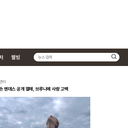
저
웰빙
검
색
엔터
숀 멘데스 공개 열애, 브루나에 사랑 고백