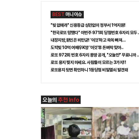
BEST
머니이슈
"빚 없애라" 신용등급 상관없이 정부서 1억지원!
"한국로또 망했다" 이번주 971회 당첨번호 6자리 모두 유
내장지방,원인은 비만균! '이것'하고 쏙쏙 빠져…
도박빚 10억 여배우K양 '이것'후 돈벼락 맞아..
로또 972회 번호 6자리 몽땅 공개, "오늘만" 무료니까 
로또 용지 찢지 마세요. 사람들이 모르는 3가지!!
로또용지 뒷면 확인하니 1등당첨 비밀열쇠 발견돼
오늘의
추천 Info