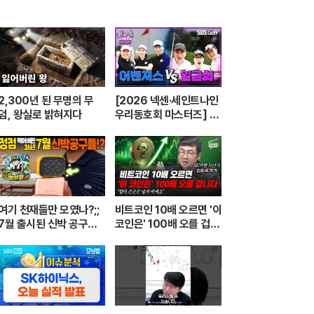
2,300년 된 무명의 무
[2026 넥센·세인트나인
덤, 왕실로 밝혀지다
우리동호회 마스터즈] 전
국 최강 동호회로 가는 치
열한 도전의 여정! 파티움
어벤져스 vs 일금회 | 16
강 1경기
여기 천재들만 모였나?;;
비트코인 10배 오르면 '이
7월 출시된 신박 공구들
코인은' 100배 오를 겁니
20분 하이라이트 총정
다 (강환국 작가)
리! 【🤴Ep.548】