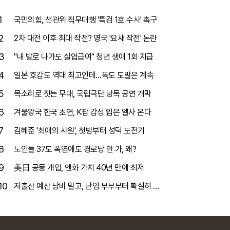
1
국민의힘, 선관위 직무대행 '특검 1호 수사' 촉구
2
2차 대전 이후 최대 작전? 영국 '요새 작전' 논란
3
"내 발로 나가도 실업급여" 청년 생애 1회 지급
4
일본 호감도 역대 최고인데…독도 도발은 계속
5
목소리로 짓는 무대, 국립극단 낭독 공연 개막
6
겨울왕국 한국 초연, K팝 감성 입은 엘사 온다
7
김혜준 '최애의 사원', 첫방부터 성덕 도전기
8
노인들 37도 폭염에도 경로당 안 가, 왜?
9
美日 공동 개입, 엔화 가치 40년 만에 최저
10
저출산 예산 낭비 말고, 난임 부부부터 확실히 돕
자