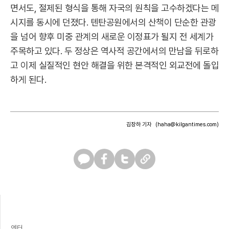
면서도, 절제된 형식을 통해 자국의 원칙을 고수하겠다는 메
시지를 동시에 던졌다. 톈탄공원에서의 산책이 단순한 관광
을 넘어 향후 미중 관계의 새로운 이정표가 될지 전 세계가
주목하고 있다. 두 정상은 역사적 공간에서의 만남을 뒤로하
고 이제 실질적인 현안 해결을 위한 본격적인 외교전에 돌입
하게 된다.
김장하 기자
(haha@kilgantimes.com)
카
페
트
U
카
이
위
R
오
스
터
L
톡
북
복
사
엔터