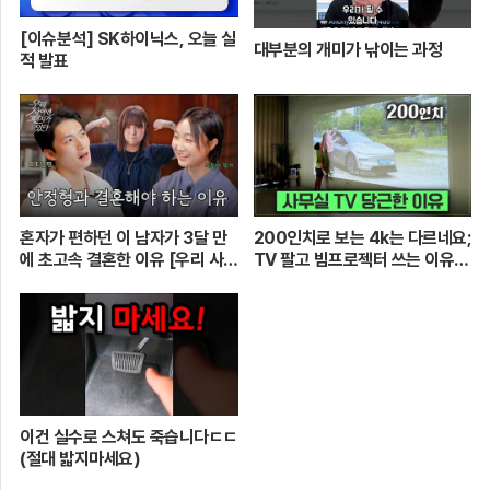
[이슈분석] SK하이닉스, 오늘 실
대부분의 개미가 낚이는 과정
적 발표
혼자가 편하던 이 남자가 3달 만
200인치로 보는 4k는 다르네요;
에 초고속 결혼한 이유 [우리 사이
TV 팔고 빔프로젝터 쓰는 이유
엔 편지가 있다] EP.1 또또 남편
[XGIMI Elfin Flip 4k]
주찬
이건 실수로 스쳐도 죽습니다ㄷㄷ
(절대 밟지마세요)