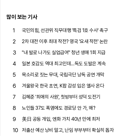
많이 보는 기사
1
국민의힘, 선관위 직무대행 '특검 1호 수사' 촉구
2
2차 대전 이후 최대 작전? 영국 '요새 작전' 논란
3
"내 발로 나가도 실업급여" 청년 생애 1회 지급
4
일본 호감도 역대 최고인데…독도 도발은 계속
5
목소리로 짓는 무대, 국립극단 낭독 공연 개막
6
겨울왕국 한국 초연, K팝 감성 입은 엘사 온다
7
김혜준 '최애의 사원', 첫방부터 성덕 도전기
8
노인들 37도 폭염에도 경로당 안 가, 왜?
9
美日 공동 개입, 엔화 가치 40년 만에 최저
10
저출산 예산 낭비 말고, 난임 부부부터 확실히 돕자