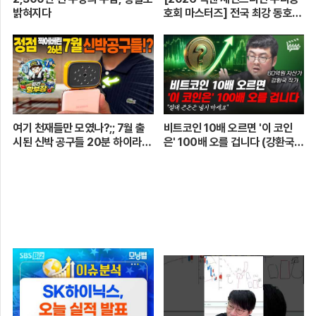
밝혀지다
호회 마스터즈] 전국 최강 동호회
로 가는 치열한 도전의 여정! 파티
움 어벤져스 vs 일금회 | 16강 1
경기
여기 천재들만 모였나?;; 7월 출
비트코인 10배 오르면 '이 코인
시된 신박 공구들 20분 하이라이
은' 100배 오를 겁니다 (강환국
트 총정리! 【🤴Ep.548】
작가)