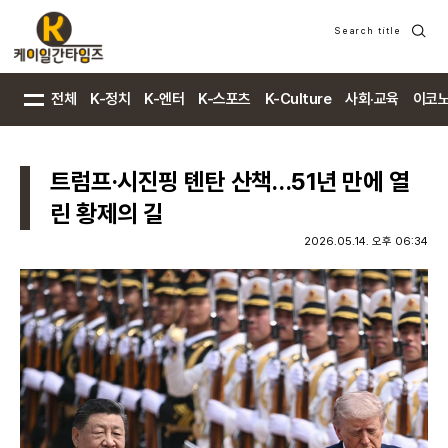
Search title
검
색
전체
K-정치
K-엔터
K-스포츠
K-Culture
사회·교육
이코
트럼프·시진핑 톈탄 산책…51년 만에 열
린 황제의 길
2026.05.14. 오후 06:34