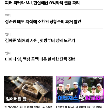
피터 파커와 MJ, 현실에선 9억짜리 결혼 파티
엔터
정준원 태도 지적에 소환된 장항준의 과거 발언
엔터
김혜준 '최애의 사원', 첫방부터 성덕 도전기
엔터
티파니 영, 뱀뱀 공백 메운 완벽한 단독 진행
2,300년 된 무명의 무덤, 왕실로
[2026 넥센·세인트나인 우리동