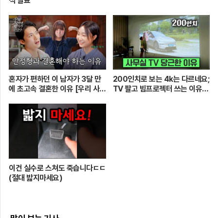
적 발표
혼자가 편하던 이 남자가 3달 만
200인치로 보는 4k는 다르네요;
에 초고속 결혼한 이유 [우리 사이
TV 팔고 빔프로젝터 쓰는 이유
엔 편지가 있다] EP.1 또또 남편
[XGIMI Elfin Flip 4k]
주찬
이건 실수로 스쳐도 죽습니다ㄷㄷ
(절대 밟지마세요)