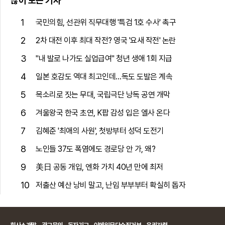
많이 보는 기사
1
국민의힘, 선관위 직무대행 '특검 1호 수사' 촉구
2
2차 대전 이후 최대 작전? 영국 '요새 작전' 논란
3
"내 발로 나가도 실업급여" 청년 생애 1회 지급
4
일본 호감도 역대 최고인데…독도 도발은 계속
5
목소리로 짓는 무대, 국립극단 낭독 공연 개막
6
겨울왕국 한국 초연, K팝 감성 입은 엘사 온다
7
김혜준 '최애의 사원', 첫방부터 성덕 도전기
8
노인들 37도 폭염에도 경로당 안 가, 왜?
9
美日 공동 개입, 엔화 가치 40년 만에 최저
10
저출산 예산 낭비 말고, 난임 부부부터 확실히 돕자