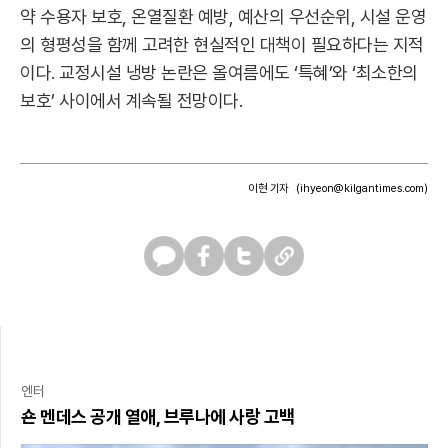
약 수용자 보호, 온열질환 예방, 예산의 우선순위, 시설 운영
의 형평성을 함께 고려한 현실적인 대책이 필요하다는 지적
이다. 교정시설 냉방 논란은 올여름에도 ‘특혜’와 ‘최소한의
보호’ 사이에서 계속될 전망이다.
이현 기자
(ihyeon@kilgantimes.com)
카
페
트
U
카
이
위
R
오
스
터
L
톡
북
복
사
엔터
숀 멘데스 공개 열애, 브루나에 사랑 고백