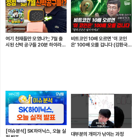
움 어벤져스 vs 일금회 | 16강 1
경기
여기 천재들만 모였나?;; 7월 출
비트코인 10배 오르면 '이 코인
시된 신박 공구들 20분 하이라이
은' 100배 오를 겁니다 (강환국
트 총정리! 【🤴Ep.548】
작가)
[이슈분석] SK하이닉스, 오늘 실
대부분의 개미가 낚이는 과정