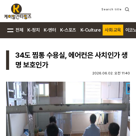
Search title
검
색
전체
K-정치
K-엔터
K-스포츠
K-Culture
사회·교육
이코
34도 찜통 수용실, 에어컨은 사치인가 생
명 보호인가
2026.06.02. 오전 11:40