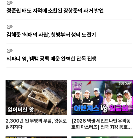
엔터
정준원 태도 지적에 소환된 장항준의 과거 발언
엔터
김혜준 '최애의 사원', 첫방부터 성덕 도전기
엔터
티파니 영, 뱀뱀 공백 메운 완벽한 단독 진행
2,300년 된 무명의 무덤, 왕실로
[2026 넥센·세인트나인 우리동
밝혀지다
호회 마스터즈] 전국 최강 동호회
로 가는 치열한 도전의 여정! 파티