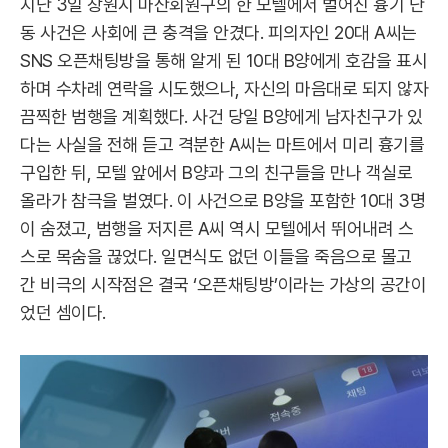
지난 3일 창원시 마산회원구의 한 모텔에서 벌어진 흉기 난
동 사건은 사회에 큰 충격을 안겼다. 피의자인 20대 A씨는
SNS 오픈채팅방을 통해 알게 된 10대 B양에게 호감을 표시
하며 수차례 연락을 시도했으나, 자신의 마음대로 되지 않자
끔찍한 범행을 계획했다. 사건 당일 B양에게 남자친구가 있
다는 사실을 전해 듣고 격분한 A씨는 마트에서 미리 흉기를
구입한 뒤, 모텔 앞에서 B양과 그의 친구들을 만나 객실로
올라가 참극을 벌였다. 이 사건으로 B양을 포함한 10대 3명
이 숨졌고, 범행을 저지른 A씨 역시 모텔에서 뛰어내려 스
스로 목숨을 끊었다. 일면식도 없던 이들을 죽음으로 몰고
간 비극의 시작점은 결국 ‘오픈채팅방’이라는 가상의 공간이
었던 셈이다.