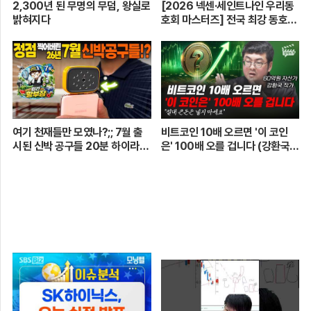
2,300년 된 무명의 무덤, 왕실로
[2026 넥센·세인트나인 우리동
밝혀지다
호회 마스터즈] 전국 최강 동호회
로 가는 치열한 도전의 여정! 파티
움 어벤져스 vs 일금회 | 16강 1
경기
여기 천재들만 모였나?;; 7월 출
비트코인 10배 오르면 '이 코인
시된 신박 공구들 20분 하이라이
은' 100배 오를 겁니다 (강환국
트 총정리! 【🤴Ep.548】
작가)