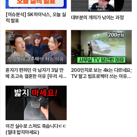
[이슈분석] SK하이닉스, 오늘 실
대부분의 개미가 낚이는 과정
적 발표
혼자가 편하던 이 남자가 3달 만
200인치로 보는 4k는 다르네요;
에 초고속 결혼한 이유 [우리 사이
TV 팔고 빔프로젝터 쓰는 이유
엔 편지가 있다] EP.1 또또 남편
[XGIMI Elfin Flip 4k]
주찬
이건 실수로 스쳐도 죽습니다ㄷㄷ
(절대 밟지마세요)