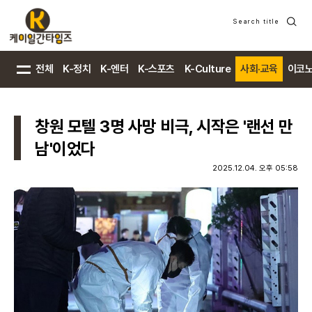
Search title
검
색
전체
K-정치
K-엔터
K-스포츠
K-Culture
사회·교육
이코
창원 모텔 3명 사망 비극, 시작은 '랜선 만
남'이었다
2025.12.04. 오후 05:58