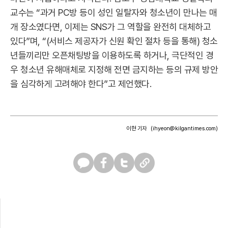
교수는 “과거 PC방 등이 성인 일탈자와 청소년이 만나는 매
개 장소였다면, 이제는 SNS가 그 역할을 완전히 대체하고
있다”며, “(서비스 제공자가 신원 확인 절차 등을 통해) 청소
년들끼리만 오픈채팅방을 이용하도록 하거나, 극단적인 경
우 청소년 유해매체로 지정해 전면 금지하는 등의 규제 방안
을 심각하게 고려해야 한다”고 제언했다.
이현 기자
(ihyeon@kilgantimes.com)
카
페
트
U
카
이
위
R
오
스
터
L
톡
북
복
사