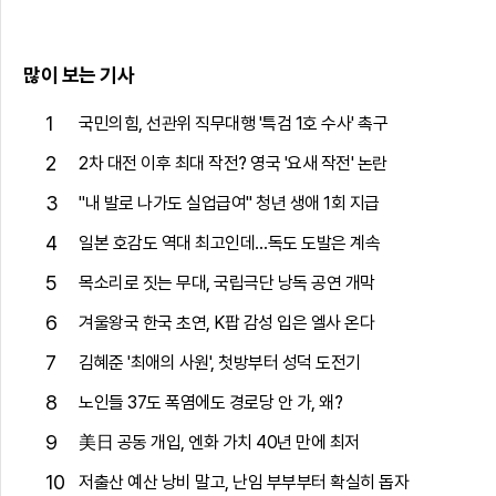
많이 보는 기사
1
국민의힘, 선관위 직무대행 '특검 1호 수사' 촉구
2
2차 대전 이후 최대 작전? 영국 '요새 작전' 논란
3
"내 발로 나가도 실업급여" 청년 생애 1회 지급
4
일본 호감도 역대 최고인데…독도 도발은 계속
5
목소리로 짓는 무대, 국립극단 낭독 공연 개막
6
겨울왕국 한국 초연, K팝 감성 입은 엘사 온다
7
김혜준 '최애의 사원', 첫방부터 성덕 도전기
8
노인들 37도 폭염에도 경로당 안 가, 왜?
9
美日 공동 개입, 엔화 가치 40년 만에 최저
10
저출산 예산 낭비 말고, 난임 부부부터 확실히 돕자