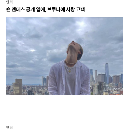
엔터
숀 멘데스 공개 열애, 브루나에 사랑 고백
엔터