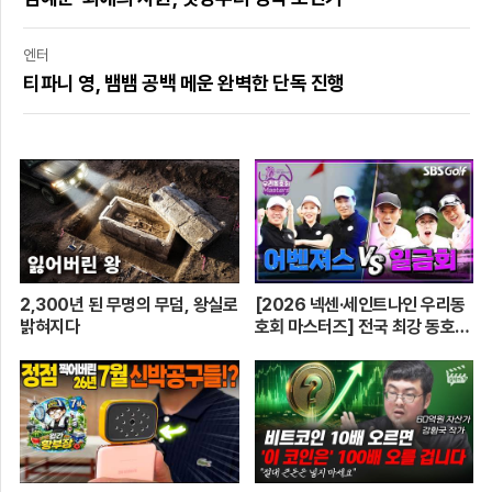
엔터
티파니 영, 뱀뱀 공백 메운 완벽한 단독 진행
2,300년 된 무명의 무덤, 왕실로
[2026 넥센·세인트나인 우리동
밝혀지다
호회 마스터즈] 전국 최강 동호회
로 가는 치열한 도전의 여정! 파티
움 어벤져스 vs 일금회 | 16강 1
경기