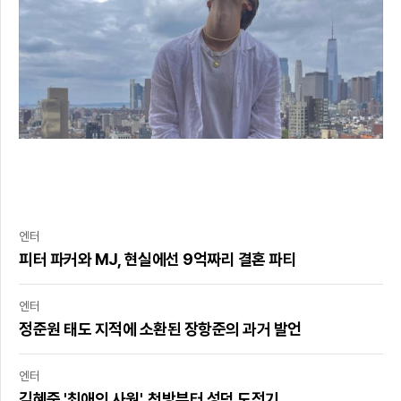
엔터
피터 파커와 MJ, 현실에선 9억짜리 결혼 파티
엔터
정준원 태도 지적에 소환된 장항준의 과거 발언
엔터
김혜준 '최애의 사원', 첫방부터 성덕 도전기