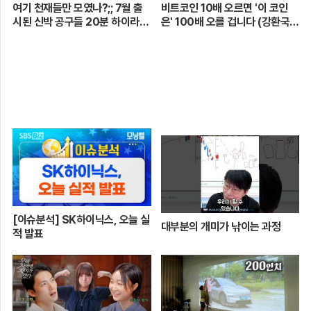
여기 천재들만 모였나?;; 7월 출
비트코인 10배 오르면 '이 코인
시된 신박 공구들 20분 하이라이
은' 100배 오를 겁니다 (강환국
트 총정리! 【🤴Ep.548】
작가)
[이슈분석] SK하이닉스, 오늘 실
대부분의 개미가 낚이는 과정
적 발표