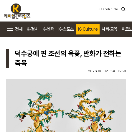
Search title
검
색
전체
K-정치
K-엔터
K-스포츠
K-Culture
사회·교육
이코
덕수궁에 핀 조선의 옥꽃, 반화가 전하는
축복
2026.06.02. 오후 05:50