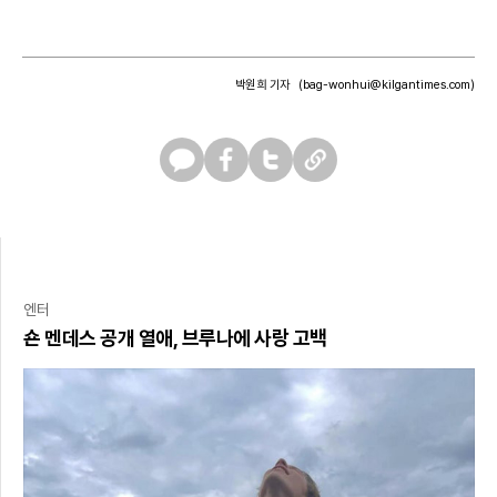
박원희 기자
(bag-wonhui@kilgantimes.com)
카
페
트
U
카
이
위
R
오
스
터
L
톡
북
복
사
엔터
숀 멘데스 공개 열애, 브루나에 사랑 고백