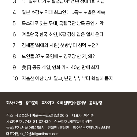
3
"내 발로 나가도 실업급여" 청년 생애 1회 지급
4
일본 호감도 역대 최고인데…독도 도발은 계속
5
목소리로 짓는 무대, 국립극단 낭독 공연 개막
6
겨울왕국 한국 초연, K팝 감성 입은 엘사 온다
7
김혜준 '최애의 사원', 첫방부터 성덕 도전기
8
노인들 37도 폭염에도 경로당 안 가, 왜?
9
美日 공동 개입, 엔화 가치 40년 만에 최저
10
저출산 예산 낭비 말고, 난임 부부부터 확실히 돕자
회사소개말
광고문의
독자기고
이메일무단수집거부
윤리강령
주소 : 서울특별시 마포구 동교로13길 30-3
대표자 : 박정훈
사업자번호 : 743-81-02439
신문제호 : 케이일간타임즈
등록번호 : 서울 아54568
편집인 : 홍정민
청소년보호책임자 : 송나영
대표메일 : k_12@kilgantimes.com