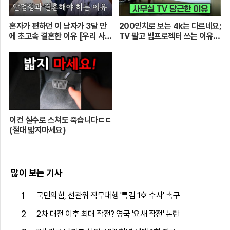
혼자가 편하던 이 남자가 3달 만
200인치로 보는 4k는 다르네요;
에 초고속 결혼한 이유 [우리 사이
TV 팔고 빔프로젝터 쓰는 이유
엔 편지가 있다] EP.1 또또 남편
[XGIMI Elfin Flip 4k]
주찬
이건 실수로 스쳐도 죽습니다ㄷㄷ
(절대 밟지마세요)
많이 보는 기사
1
국민의힘, 선관위 직무대행 '특검 1호 수사' 촉구
2
2차 대전 이후 최대 작전? 영국 '요새 작전' 논란