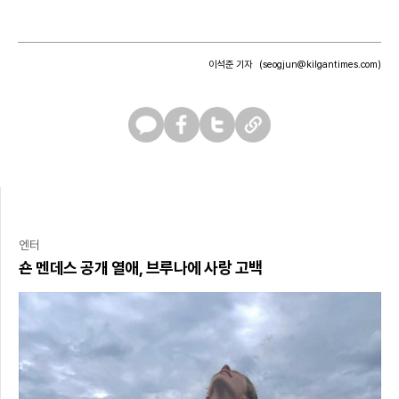
이석준 기자
(seogjun@kilgantimes.com)
카
페
트
U
카
이
위
R
오
스
터
L
톡
북
복
사
엔터
숀 멘데스 공개 열애, 브루나에 사랑 고백