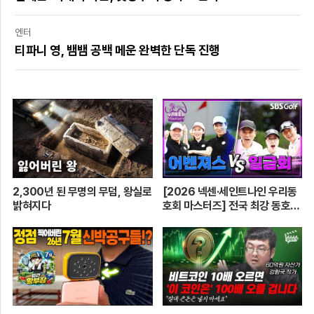
엔터
티파니 영, 뱀뱀 공백 메운 완벽한 단독 진행
2,300년 된 무명의 무덤, 왕실로
[2026 넥센·세인트나인 우리동
밝혀지다
호회 마스터즈] 전국 최강 동호회
로 가는 치열한 도전의 여정! 파티
움 어벤져스 vs 일금회 | 16강 1
경기