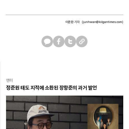
이준환 기자
(junhwan@kilgantimes.com)
카
페
트
U
카
이
위
R
오
스
터
L
톡
북
복
사
엔터
정준원 태도 지적에 소환된 장항준의 과거 발언