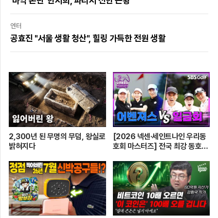
'마약 논란' 한서희, 파리서 전한 근황
엔터
공효진 "서울 생활 청산", 힐링 가득한 전원 생활
2,300년 된 무명의 무덤, 왕실로
[2026 넥센·세인트나인 우리동
밝혀지다
호회 마스터즈] 전국 최강 동호회
로 가는 치열한 도전의 여정! 파티
움 어벤져스 vs 일금회 | 16강 1
경기