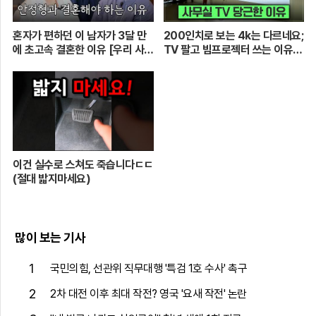
혼자가 편하던 이 남자가 3달 만
200인치로 보는 4k는 다르네요;
에 초고속 결혼한 이유 [우리 사이
TV 팔고 빔프로젝터 쓰는 이유
엔 편지가 있다] EP.1 또또 남편
[XGIMI Elfin Flip 4k]
주찬
이건 실수로 스쳐도 죽습니다ㄷㄷ
(절대 밟지마세요)
많이 보는 기사
1
국민의힘, 선관위 직무대행 '특검 1호 수사' 촉구
2
2차 대전 이후 최대 작전? 영국 '요새 작전' 논란