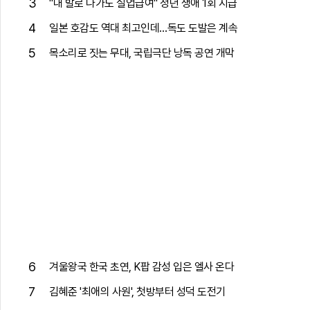
3
"내 발로 나가도 실업급여" 청년 생애 1회 지급
4
일본 호감도 역대 최고인데…독도 도발은 계속
5
목소리로 짓는 무대, 국립극단 낭독 공연 개막
6
겨울왕국 한국 초연, K팝 감성 입은 엘사 온다
7
김혜준 '최애의 사원', 첫방부터 성덕 도전기