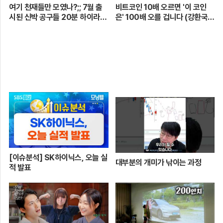
여기 천재들만 모였나?;; 7월 출
비트코인 10배 오르면 '이 코인
시된 신박 공구들 20분 하이라이
은' 100배 오를 겁니다 (강환국
트 총정리! 【🤴Ep.548】
작가)
[이슈분석] SK하이닉스, 오늘 실
대부분의 개미가 낚이는 과정
적 발표