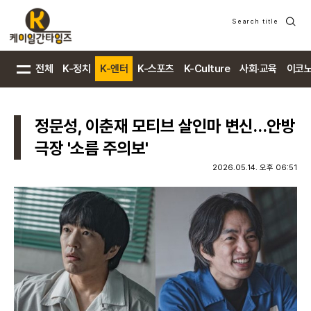
Search title
검
색
전체
K-정치
K-엔터
K-스포츠
K-Culture
사회·교육
이코
정문성, 이춘재 모티브 살인마 변신…안방
극장 '소름 주의보'
2026.05.14. 오후 06:51