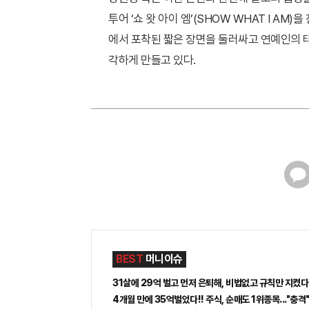
투어 ‘쇼 왓 아이 엠’(SHOW WHAT I AM
에서 포착된 짧은 장면을 둘러싸고 연예인의 
각하게 만들고 있다.
카
카
오
톡
BEST
머니이슈
31살에 29억 벌고 먼저 은퇴해, 비법없고 규칙만 지켰다
4개월 만에 35억벌었다!! 주식, 순매도 1위종목..."충격