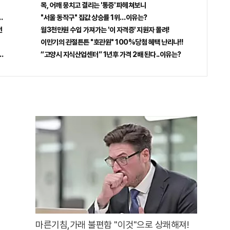
목, 어깨 뭉치고 결리는 '통증' 파헤쳐보니
비추면 번호 보인다!?"
"서울 동작구" 집값 상승률 1위…이유는?
전
월3천만원 수입 가져가는 '이 자격증' 지원자 몰려!
이만기의 관절튼튼 "호관원" 100%당첨 혜택 난리나!!
.헉!
“고양시 지식산업센터” 1년후 가격 2배 된다..이유는?
마른기침,가래 불편함 "이것"으로 상쾌해져!