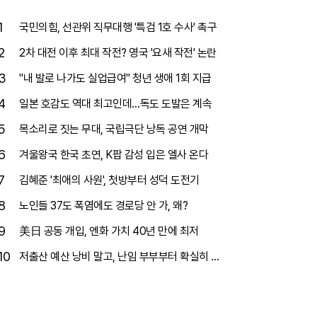
1
국민의힘, 선관위 직무대행 '특검 1호 수사' 촉구
2
2차 대전 이후 최대 작전? 영국 '요새 작전' 논란
3
"내 발로 나가도 실업급여" 청년 생애 1회 지급
4
일본 호감도 역대 최고인데…독도 도발은 계속
5
목소리로 짓는 무대, 국립극단 낭독 공연 개막
6
겨울왕국 한국 초연, K팝 감성 입은 엘사 온다
7
김혜준 '최애의 사원', 첫방부터 성덕 도전기
8
노인들 37도 폭염에도 경로당 안 가, 왜?
9
美日 공동 개입, 엔화 가치 40년 만에 최저
10
저출산 예산 낭비 말고, 난임 부부부터 확실히 돕
자