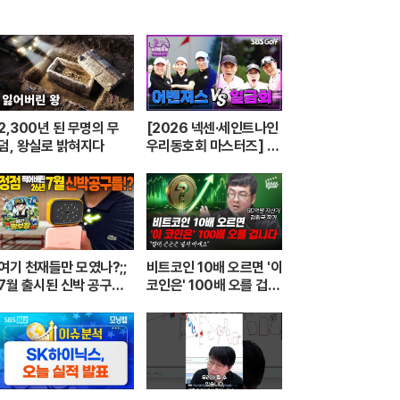
2,300년 된 무명의 무
[2026 넥센·세인트나인
덤, 왕실로 밝혀지다
우리동호회 마스터즈] 전
국 최강 동호회로 가는 치
열한 도전의 여정! 파티움
어벤져스 vs 일금회 | 16
강 1경기
여기 천재들만 모였나?;;
비트코인 10배 오르면 '이
7월 출시된 신박 공구들
코인은' 100배 오를 겁니
20분 하이라이트 총정
다 (강환국 작가)
리! 【🤴Ep.548】