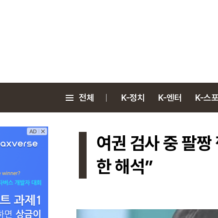
전체
K-정치
K-엔터
K-스
여권 검사 중 팔짱 
한 해석”