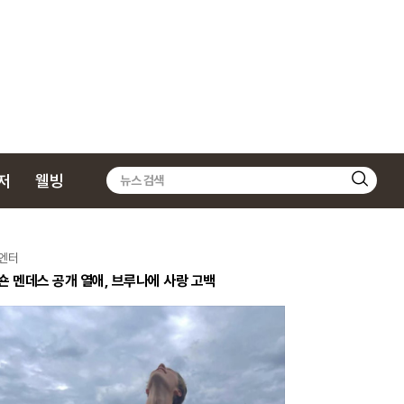
저
웰빙
검
색
엔터
숀 멘데스 공개 열애, 브루나에 사랑 고백