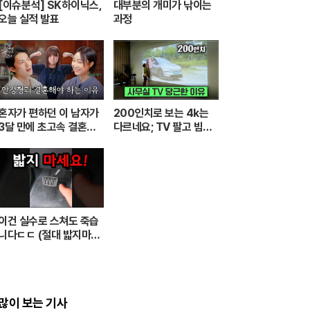
[이슈분석] SK하이닉스,
대부분의 개미가 낚이는
오늘 실적 발표
과정
혼자가 편하던 이 남자가
200인치로 보는 4k는
3달 만에 초고속 결혼한
다르네요; TV 팔고 빔프
이유 [우리 사이엔 편지가
로젝터 쓰는 이유 [XGIM
있다] EP.1 또또 남편 주
I Elfin Flip 4k]
찬
이건 실수로 스쳐도 죽습
니다ㄷㄷ (절대 밟지마세
요)
많이 보는 기사