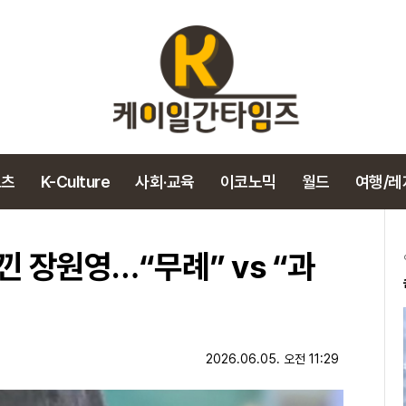
포츠
K-Culture
사회·교육
이코노믹
월드
여행/레
낀 장원영…“무례” vs “과
2026.06.05. 오전 11:29