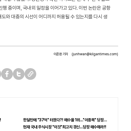
)을 진행 중이며, 국내외 일정을 이어가고 있다. 이번 논란은 공항
태도와 대중의 시선이 어디까지 허용될 수 있는지를 다시 생
이준환 기자
(junhwan@kilgantimes.com)
페
트
U
이
위
R
스
터
L
북
복
사
!
한달만에 "37억" 터졌다?! 매수율 1위..."이종목" 당장사라!
"
현재 국내 주식시장 "이것"최고치 경신...당장 매수해라!!