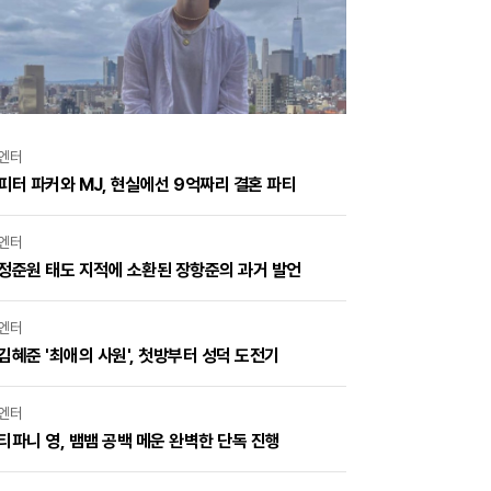
엔터
피터 파커와 MJ, 현실에선 9억짜리 결혼 파티
엔터
정준원 태도 지적에 소환된 장항준의 과거 발언
엔터
김혜준 '최애의 사원', 첫방부터 성덕 도전기
엔터
티파니 영, 뱀뱀 공백 메운 완벽한 단독 진행