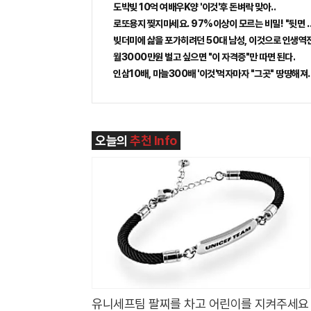
도박빚 10억 여배우K양 '이것'후 돈벼락 맞아..
로또용지 찢지마세요. 97%이상이 모르는 비밀! "뒷면 
빚더미에 삶을 포가히려던 50대 남성, 이것으로 인생역
월3000만원 벌고 싶으면 "이 자격증"만 따면 된다.
인삼10배, 마늘300배 '이것'먹자마자 "그곳" 땅땅해져.
오늘의
추천 Info
유니세프팀 팔찌를 차고 어린이를 지켜주세요