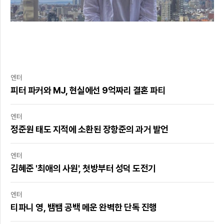
엔터
피터 파커와 MJ, 현실에선 9억짜리 결혼 파티
엔터
정준원 태도 지적에 소환된 장항준의 과거 발언
엔터
김혜준 '최애의 사원', 첫방부터 성덕 도전기
엔터
티파니 영, 뱀뱀 공백 메운 완벽한 단독 진행