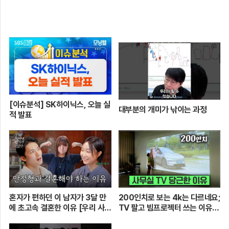
[이슈분석] SK하이닉스, 오늘 실
대부분의 개미가 낚이는 과정
적 발표
혼자가 편하던 이 남자가 3달 만
200인치로 보는 4k는 다르네요;
에 초고속 결혼한 이유 [우리 사이
TV 팔고 빔프로젝터 쓰는 이유
엔 편지가 있다] EP.1 또또 남편
[XGIMI Elfin Flip 4k]
주찬