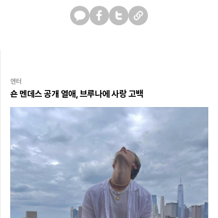
카
페
트
U
카
이
위
R
오
스
터
L
톡
북
복
사
엔터
숀 멘데스 공개 열애, 브루나에 사랑 고백