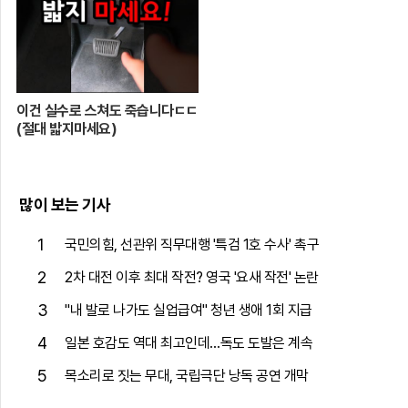
이건 실수로 스쳐도 죽습니다ㄷㄷ
(절대 밟지마세요)
많이 보는 기사
1
국민의힘, 선관위 직무대행 '특검 1호 수사' 촉구
2
2차 대전 이후 최대 작전? 영국 '요새 작전' 논란
3
"내 발로 나가도 실업급여" 청년 생애 1회 지급
4
일본 호감도 역대 최고인데…독도 도발은 계속
5
목소리로 짓는 무대, 국립극단 낭독 공연 개막