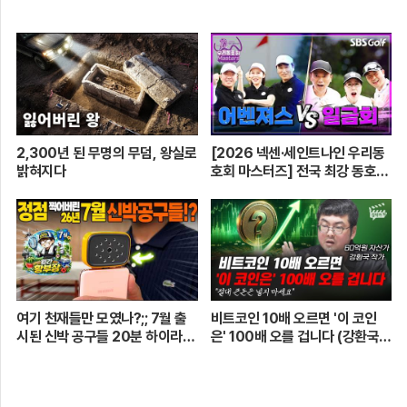
2,300년 된 무명의 무덤, 왕실로
[2026 넥센·세인트나인 우리동
밝혀지다
호회 마스터즈] 전국 최강 동호회
로 가는 치열한 도전의 여정! 파티
움 어벤져스 vs 일금회 | 16강 1
경기
여기 천재들만 모였나?;; 7월 출
비트코인 10배 오르면 '이 코인
시된 신박 공구들 20분 하이라이
은' 100배 오를 겁니다 (강환국
트 총정리! 【🤴Ep.548】
작가)