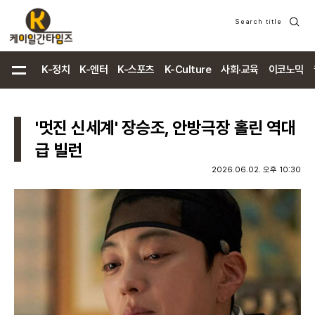
Search title
검
색
K-정치
K-엔터
K-스포츠
K-Culture
사회·교육
이코노믹
'멋진 신세계' 장승조, 안방극장 홀린 역대
급 빌런
2026.06.02. 오후 10:30