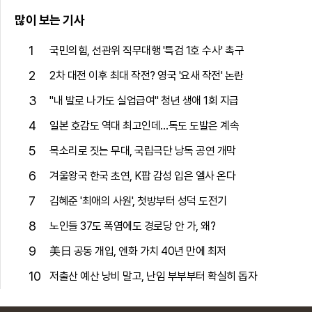
많이 보는 기사
1
국민의힘, 선관위 직무대행 '특검 1호 수사' 촉구
2
2차 대전 이후 최대 작전? 영국 '요새 작전' 논란
3
"내 발로 나가도 실업급여" 청년 생애 1회 지급
4
일본 호감도 역대 최고인데…독도 도발은 계속
5
목소리로 짓는 무대, 국립극단 낭독 공연 개막
6
겨울왕국 한국 초연, K팝 감성 입은 엘사 온다
7
김혜준 '최애의 사원', 첫방부터 성덕 도전기
8
노인들 37도 폭염에도 경로당 안 가, 왜?
9
美日 공동 개입, 엔화 가치 40년 만에 최저
10
저출산 예산 낭비 말고, 난임 부부부터 확실히 돕자