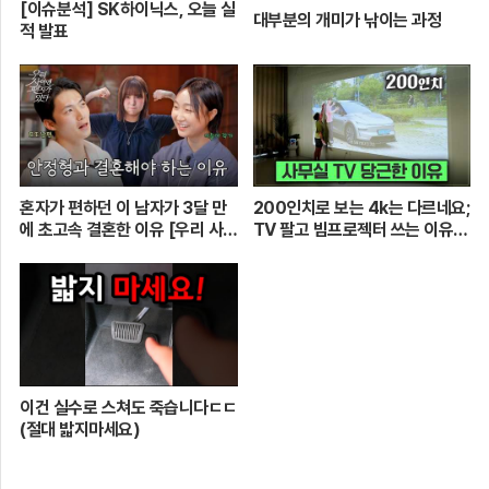
[이슈분석] SK하이닉스, 오늘 실
대부분의 개미가 낚이는 과정
적 발표
혼자가 편하던 이 남자가 3달 만
200인치로 보는 4k는 다르네요;
에 초고속 결혼한 이유 [우리 사이
TV 팔고 빔프로젝터 쓰는 이유
엔 편지가 있다] EP.1 또또 남편
[XGIMI Elfin Flip 4k]
주찬
이건 실수로 스쳐도 죽습니다ㄷㄷ
(절대 밟지마세요)