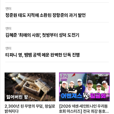
엔터
정준원 태도 지적에 소환된 장항준의 과거 발언
엔터
김혜준 '최애의 사원', 첫방부터 성덕 도전기
엔터
티파니 영, 뱀뱀 공백 메운 완벽한 단독 진행
2,300년 된 무명의 무덤, 왕실로
[2026 넥센·세인트나인 우리동
밝혀지다
호회 마스터즈] 전국 최강 동호회