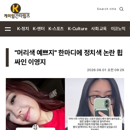
Search title
검
색
K-정치
K-엔터
K-스포츠
K-Culture
사회·교육
이코노믹
"머리색 예쁘지" 한마디에 정치색 논란 휩
싸인 이영지
2026.06.01. 오전 09:29