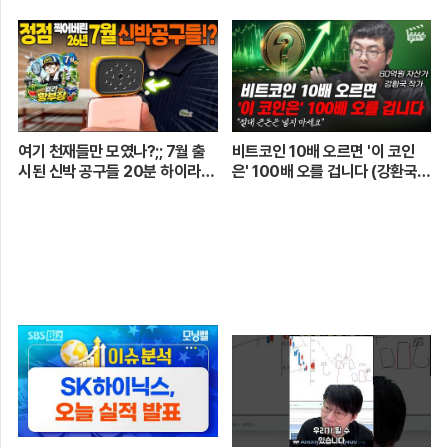
로 가는 치열한 도전의 여정! 파티
움 어벤져스 vs 일금회 | 16강 1
경기
여기 천재들만 모였나?;; 7월 출
비트코인 10배 오르면 '이 코인
시된 신박 공구들 20분 하이라이
은' 100배 오를 겁니다 (강환국
트 총정리! 【🤴Ep.548】
작가)