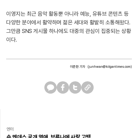
이영지는 최근 음악 활동뿐 아니라 예능, 유튜브 콘텐츠 등
다양한 분야에서 활약하며 젊은 세대와 활발히 소통해왔다.
그만큼 SNS 게시물 하나에도 대중의 관심이 집중되는 상황
이다.
이준환 기자
(junhwan@kilgantimes.com)
카
페
트
U
카
이
위
R
오
스
터
L
톡
북
복
사
엔터
숀 멘데스 공개 열애, 브루나에 사랑 고백