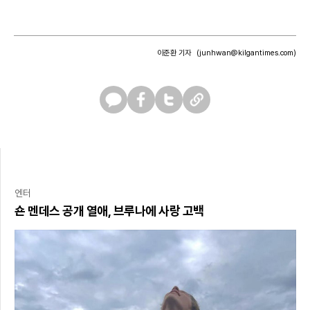
이준환 기자
(junhwan@kilgantimes.com)
카
페
트
U
카
이
위
R
오
스
터
L
톡
북
복
사
엔터
숀 멘데스 공개 열애, 브루나에 사랑 고백