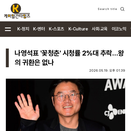
Search title
검
색
K-정치
K-엔터
K-스포츠
K-Culture
사회·교육
이코노믹
나영석표 '꽃청춘' 시청률 2%대 추락…왕
의 귀환은 없나
2026.05.19. 오후 01:39