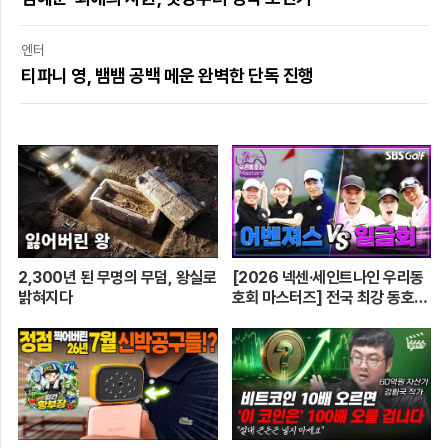
엔터
티파니 영, 뱀뱀 공백 메운 완벽한 단독 진행
2,300년 된 무명의 무덤, 왕실로
[2026 넥센·세인트나인 우리동
밝혀지다
호회 마스터즈] 전국 최강 동호회
로 가는 치열한 도전의 여정! 파티
움 어벤져스 vs 일금회 | 16강 1
경기