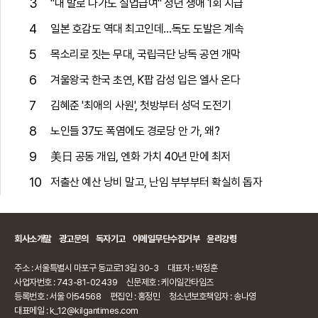
3
"내 발로 나가도 실업급여" 청년 생애 1회 지급
4
일본 호감도 역대 최고인데…독도 도발은 계속
5
목소리로 짓는 무대, 국립극단 낭독 공연 개막
6
겨울왕국 한국 초연, K팝 감성 입은 엘사 온다
7
김혜준 '최애의 사원', 첫방부터 성덕 도전기
8
노인들 37도 폭염에도 경로당 안 가, 왜?
9
美日 공동 개입, 엔화 가치 40년 만에 최저
10
저출산 예산 낭비 말고, 난임 부부부터 확실히 돕자
회사소개말
광고문의
독자기고
이메일무단수집거부
윤리강령
주소 : 서울특별시 마포구 동교로13길 30-3
대표자 : 박정훈
사업자번호 : 743-81-02439
신문제호 : 케이일간타임즈
등록번호 : 서울 아54568
편집인 : 홍정민
청소년보호책임자 : 송나영
대표메일 : k_12@kilgantimes.com