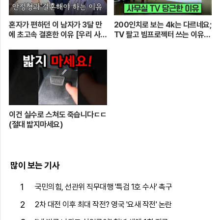
혼자가 편하던 이 남자가 3달 만
200인치로 보는 4k는 다르네요;
에 초고속 결혼한 이유 [우리 사이
TV 팔고 빔프로젝터 쓰는 이유
엔 편지가 있다] EP.1 또또 남편
[XGIMI Elfin Flip 4k]
주찬
이건 실수로 스쳐도 죽습니다ㄷㄷ
(절대 밟지마세요)
많이 보는 기사
1
국민의힘, 선관위 직무대행 '특검 1호 수사' 촉구
2
2차 대전 이후 최대 작전? 영국 '요새 작전' 논란