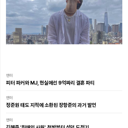
엔터
피터 파커와 MJ, 현실에선 9억짜리 결혼 파티
엔터
정준원 태도 지적에 소환된 장항준의 과거 발언
엔터
김혜준 '최애의 사원', 첫방부터 성덕 도전기