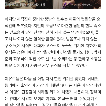
하지만 제작진이 준비한 뜻밖의 변수는 이들의 평온함을 순
식간에 깨뜨렸다. 지인의 도움으로 마련한 남원의 한옥 숙소
는 겉모습과 달리 난방이 전혀 되지 않는 냉골이었으며, 물
조차 나오지 않는 열악한 환경이었다. 방음조차 되지 않는
구조 탓에 사적인 대화가 고스란히 노출될 위기에 처하자 최
우식은 정유미에게 농담을 건네며 긴장을 풀기도 했다. 박서
준과 최우식이 직접 수도 밸브를 수리하는 등 한바탕 소동을
피운 끝에야 세 사람은 겨우 휴식을 취할 수 있었다.
여유로움은 다음 날 아침 다시 한번 위기를 맞았다. 베네핏
뽑기에서 출연진이 가장 기피했던 '휴대폰 사용'이 당첨되면
서 여행의 긴장감이 사라질 위기에 처했기 때문이다. 정유미
는 휴대폰 사용이 오히려 여행의 본질을 해칠 수 있다며 강
한 실망감을 표출했다. 결국 이들은 예산을 아끼기 위해 식