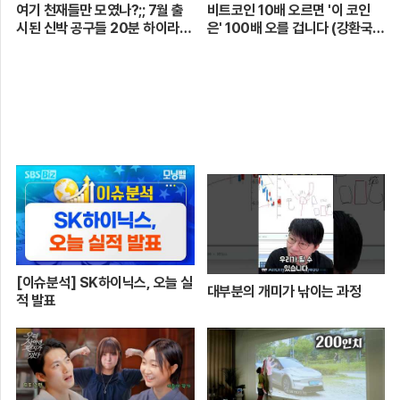
여기 천재들만 모였나?;; 7월 출
비트코인 10배 오르면 '이 코인
시된 신박 공구들 20분 하이라이
은' 100배 오를 겁니다 (강환국
트 총정리! 【🤴Ep.548】
작가)
[이슈분석] SK하이닉스, 오늘 실
대부분의 개미가 낚이는 과정
적 발표