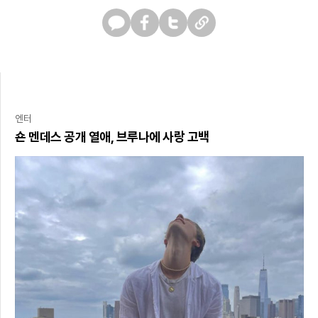
카
페
트
U
카
이
위
R
오
스
터
L
톡
북
복
사
엔터
숀 멘데스 공개 열애, 브루나에 사랑 고백