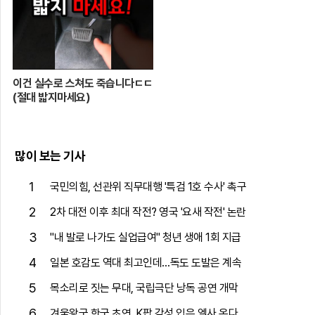
이건 실수로 스쳐도 죽습니다ㄷㄷ
(절대 밟지마세요)
많이 보는 기사
1
국민의힘, 선관위 직무대행 '특검 1호 수사' 촉구
2
2차 대전 이후 최대 작전? 영국 '요새 작전' 논란
3
"내 발로 나가도 실업급여" 청년 생애 1회 지급
4
일본 호감도 역대 최고인데…독도 도발은 계속
5
목소리로 짓는 무대, 국립극단 낭독 공연 개막
6
겨울왕국 한국 초연, K팝 감성 입은 엘사 온다