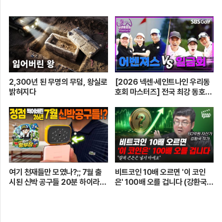
2,300년 된 무명의 무덤, 왕실로
[2026 넥센·세인트나인 우리동
밝혀지다
호회 마스터즈] 전국 최강 동호회
로 가는 치열한 도전의 여정! 파티
움 어벤져스 vs 일금회 | 16강 1
경기
여기 천재들만 모였나?;; 7월 출
비트코인 10배 오르면 '이 코인
시된 신박 공구들 20분 하이라이
은' 100배 오를 겁니다 (강환국
트 총정리! 【🤴Ep.548】
작가)