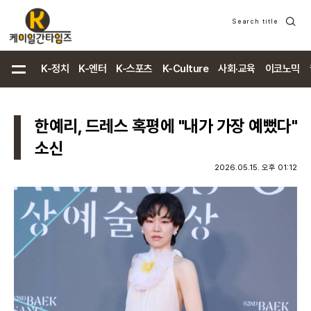
Search title
검
색
K-정치
K-엔터
K-스포츠
K-Culture
사회·교육
이코노믹
한예리, 드레스 혹평에 "내가 가장 예뻤다"
소신
2026.05.15. 오후 01:12