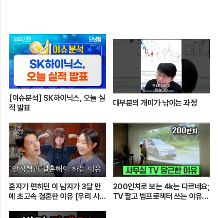
[이슈분석] SK하이닉스, 오늘 실
대부분의 개미가 낚이는 과정
적 발표
혼자가 편하던 이 남자가 3달 만
200인치로 보는 4k는 다르네요;
에 초고속 결혼한 이유 [우리 사이
TV 팔고 빔프로젝터 쓰는 이유
엔 편지가 있다] EP.1 또또 남편
[XGIMI Elfin Flip 4k]
주찬