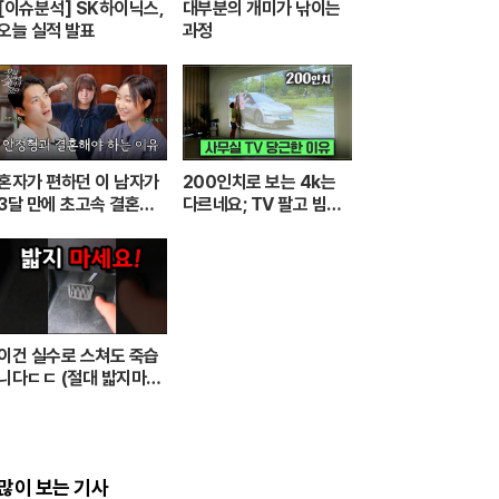
[이슈분석] SK하이닉스,
대부분의 개미가 낚이는
오늘 실적 발표
과정
혼자가 편하던 이 남자가
200인치로 보는 4k는
3달 만에 초고속 결혼한
다르네요; TV 팔고 빔프
이유 [우리 사이엔 편지가
로젝터 쓰는 이유 [XGIM
있다] EP.1 또또 남편 주
I Elfin Flip 4k]
찬
이건 실수로 스쳐도 죽습
니다ㄷㄷ (절대 밟지마세
요)
많이 보는 기사