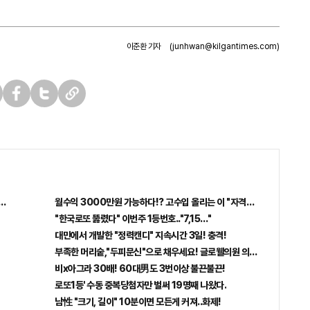
이준환 기자
(junhwan@kilgantimes.com)
페
트
U
이
위
R
스
터
L
북
복
사
 혜택 난리나!!
월수익 3000만원 가능하다!? 고수입 올리는 이 "자격증"에 몰리는 이
"한국로또 뚫렸다" 이번주 1등번호.."7,15…"
대만에서 개발한 "정력캔디" 지속시간 3일! 충격!
"
부족한 머리숱,"두피문신"으로 채우세요! 글로웰의원 의)96837
비x아그라 30배! 60대男도 3번이상 불끈불끈!
로또1등' 수동 중복당첨자만 벌써 19명째 나왔다.
남性 "크기, 길이" 10분이면 모든게 커져..화제!