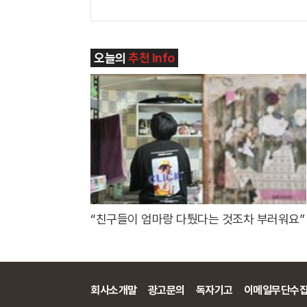
오늘의
추천 Info
“친구들이 엄마랑 다퉜다는 것조차 부러워요”
회사소개말
광고문의
독자기고
이메일무단수