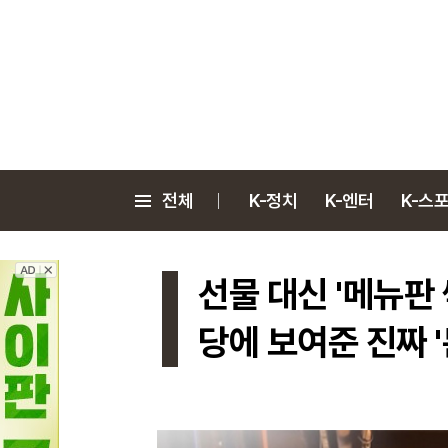
전체
K-정치
K-엔터
K-스
선물 대신 '메뉴판
당에 보여준 진짜 '