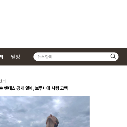
저
웰빙
검
색
엔터
숀 멘데스 공개 열애, 브루나에 사랑 고백