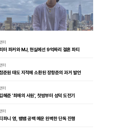
엔터
피터 파커와 MJ, 현실에선 9억짜리 결혼 파티
엔터
정준원 태도 지적에 소환된 장항준의 과거 발언
엔터
김혜준 '최애의 사원', 첫방부터 성덕 도전기
엔터
티파니 영, 뱀뱀 공백 메운 완벽한 단독 진행