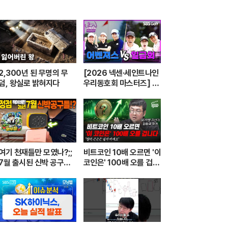
2,300년 된 무명의 무
[2026 넥센·세인트나인
덤, 왕실로 밝혀지다
우리동호회 마스터즈] 전
국 최강 동호회로 가는 치
열한 도전의 여정! 파티움
어벤져스 vs 일금회 | 16
강 1경기
여기 천재들만 모였나?;;
비트코인 10배 오르면 '이
7월 출시된 신박 공구들
코인은' 100배 오를 겁니
20분 하이라이트 총정
다 (강환국 작가)
리! 【🤴Ep.548】