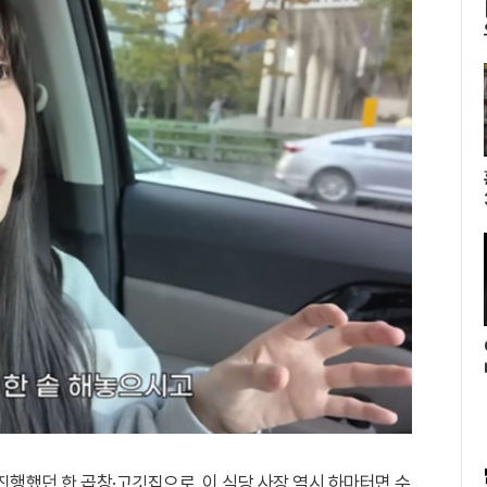
진행했던 한 곱창·고깃집으로, 이 식당 사장 역시 하마터면 수