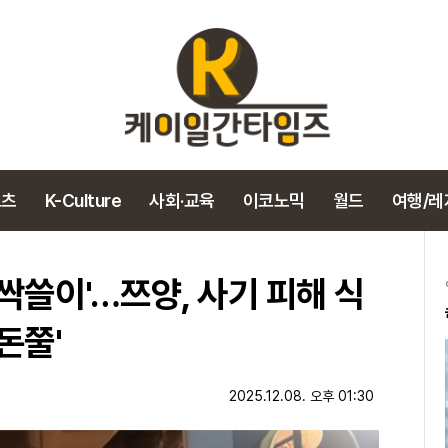
포츠
K-Culture
사회·교육
이코노믹
월드
여행/레
 싹쓸이'…쯔양, 사기 피해 식
돈쭐'
2025.12.08. 오후 01:30