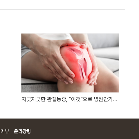
지긋지긋한 관절통증, "이것"으로 병원안가도
돼..
집거부
윤리강령