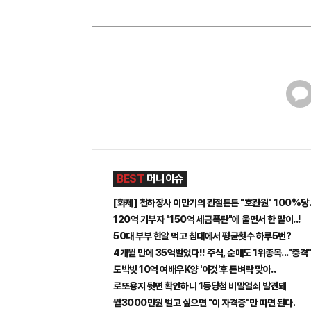
카
카
오
톡
BEST
머니이슈
[화제] 천하장사 이만기의 관절튼튼 "호관원" 100%당첨
120억 기부자 "150억 세금폭탄"에 울면서 한 말이..!
50대 부부 한알 먹고 침대에서 평균횟수 하루5번?
4개월 만에 35억벌었다!! 주식, 순매도 1위종목..."충격
도박빚 10억 여배우K양 '이것'후 돈벼락 맞아..
로또용지 뒷면 확인하니 1등당첨 비밀열쇠 발견돼
월3000만원 벌고 싶으면 "이 자격증"만 따면 된다.