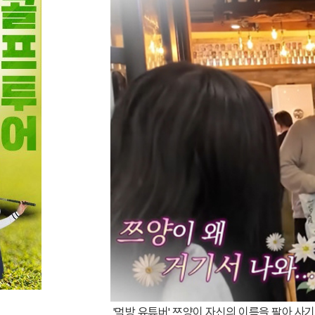
'먹방 유튜버' 쯔양이 자신의 이름을 팔아 사