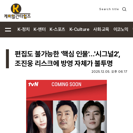
Search title
검
색
K-정치
K-엔터
K-스포츠
K-Culture
사회·교육
이코노믹
편집도 불가능한 '핵심 인물'…'시그널2',
조진웅 리스크에 방영 자체가 불투명
2025.12.05. 오후 06:17