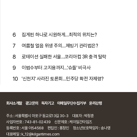
6
집게핀 하나로 시원하게…최적의 위치는?
7
여름철 얼음 위생 주의…제빙기 관리법은?
8
로테이션 실패한 서울…코리아컵 3R 충격 탈락
9
이범수부터 고지용까지…'슈돌' 비극사
10
'신천지' 사라진 토론회…민주당 확전 자제령?
회사소개말
광고문의
독자기고
이메일무단수집거부
윤리강령
주소 : 서울특별시 마포구 동교로13길 30-3
대표자 : 박정훈
사업자번호 : 743-81-02439
신문제호 : 케이일간타임즈
등록번호 : 서울 아54568
편집인 : 홍정민
청소년보호책임자 : 송나영
대표메일 : k_12@kilgantimes.com