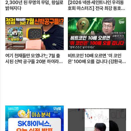
2,300년 된 무명의 무덤, 왕실로
[2026 넥센·세인트나인 우리동
밝혀지다
호회 마스터즈] 전국 최강 동호회
로 가는 치열한 도전의 여정! 파티
움 어벤져스 vs 일금회 | 16강 1
경기
여기 천재들만 모였나?;; 7월 출
비트코인 10배 오르면 '이 코인
시된 신박 공구들 20분 하이라이
은' 100배 오를 겁니다 (강환국
트 총정리! 【🤴Ep.548】
작가)