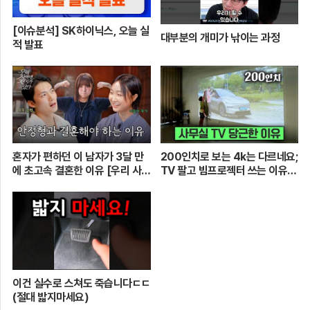
[이슈분석] SK하이닉스, 오늘 실
대부분의 개미가 낚이는 과정
적 발표
혼자가 편하던 이 남자가 3달 만
200인치로 보는 4k는 다르네요;
에 초고속 결혼한 이유 [우리 사이
TV 팔고 빔프로젝터 쓰는 이유
엔 편지가 있다] EP.1 또또 남편
[XGIMI Elfin Flip 4k]
주찬
이건 실수로 스쳐도 죽습니다ㄷㄷ
(절대 밟지마세요)