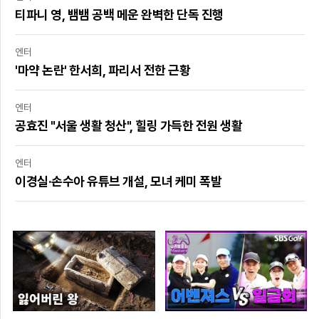
티파니 영, 뱀뱀 공백 메운 완벽한 단독 진행
엔터
'마약 논란' 한서희, 파리서 전한 근황
엔터
공효진 "서울 생활 청산", 힐링 가득한 전원 생활
엔터
이경실·손수아 유튜브 개설, 모녀 케미 폭발