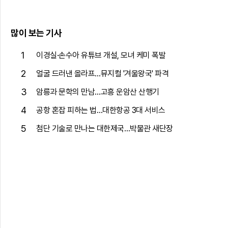
많이 보는 기사
1
이경실·손수아 유튜브 개설, 모녀 케미 폭발
2
얼굴 드러낸 올라프…뮤지컬 '겨울왕국' 파격
3
암릉과 문학의 만남…고흥 운암산 산행기
4
공항 혼잡 피하는 법…대한항공 3대 서비스
5
첨단 기술로 만나는 대한제국…박물관 새단장