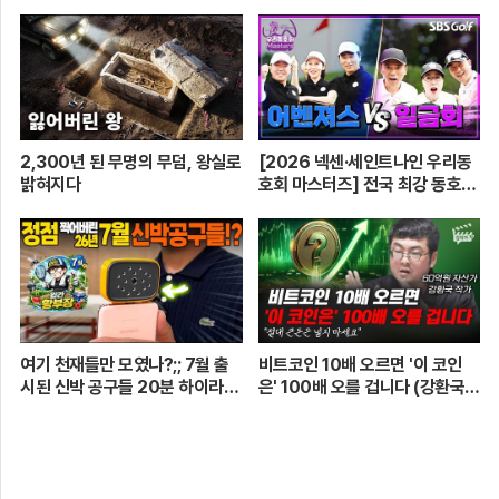
2,300년 된 무명의 무덤, 왕실로
[2026 넥센·세인트나인 우리동
밝혀지다
호회 마스터즈] 전국 최강 동호회
로 가는 치열한 도전의 여정! 파티
움 어벤져스 vs 일금회 | 16강 1
경기
여기 천재들만 모였나?;; 7월 출
비트코인 10배 오르면 '이 코인
시된 신박 공구들 20분 하이라이
은' 100배 오를 겁니다 (강환국
트 총정리! 【🤴Ep.548】
작가)