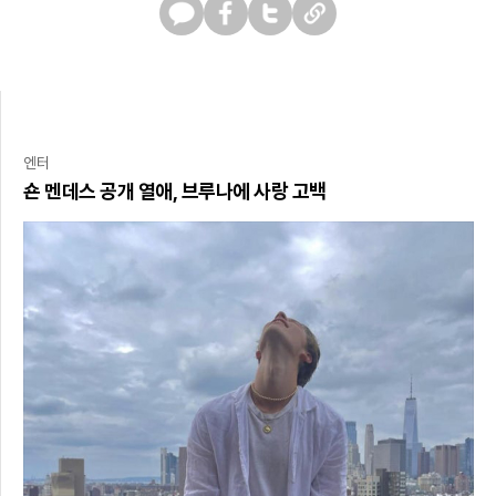
카
페
트
U
카
이
위
R
오
스
터
L
톡
북
복
사
엔터
숀 멘데스 공개 열애, 브루나에 사랑 고백