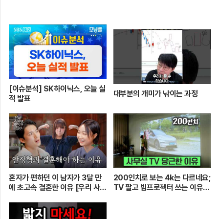
[이슈분석] SK하이닉스, 오늘 실
대부분의 개미가 낚이는 과정
적 발표
혼자가 편하던 이 남자가 3달 만
200인치로 보는 4k는 다르네요;
에 초고속 결혼한 이유 [우리 사이
TV 팔고 빔프로젝터 쓰는 이유
엔 편지가 있다] EP.1 또또 남편
[XGIMI Elfin Flip 4k]
주찬