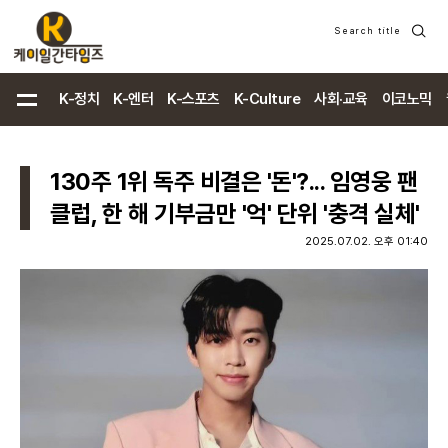
Search title
검
색
K-정치
K-엔터
K-스포츠
K-Culture
사회·교육
이코노믹
130주 1위 독주 비결은 '돈'?... 임영웅 팬
클럽, 한 해 기부금만 '억' 단위 '충격 실체'
2025.07.02. 오후 01:40