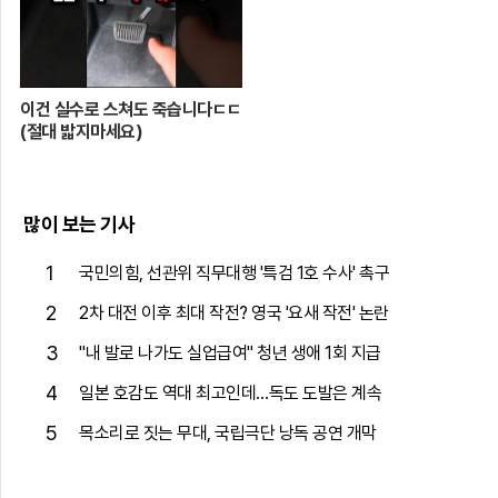
이건 실수로 스쳐도 죽습니다ㄷㄷ
(절대 밟지마세요)
많이 보는 기사
1
국민의힘, 선관위 직무대행 '특검 1호 수사' 촉구
2
2차 대전 이후 최대 작전? 영국 '요새 작전' 논란
3
"내 발로 나가도 실업급여" 청년 생애 1회 지급
4
일본 호감도 역대 최고인데…독도 도발은 계속
5
목소리로 짓는 무대, 국립극단 낭독 공연 개막